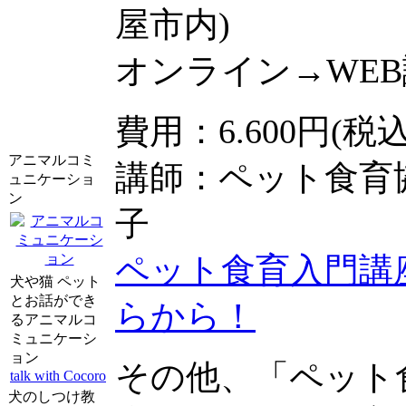
屋市内)
オンライン→WEB
費用：6.600円(税込
アニマルコミ
講師：ペット食育
ュニケーショ
ン
子
ペット食育入門講
犬や猫 ペット
とお話ができ
らから！
るアニマルコ
ミュニケーシ
ョン
その他、「ペット
talk with Cocoro
犬のしつけ教