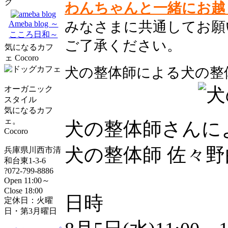
グ
わんちゃんと一緒にお越
みなさまに共通してお願
Ameba blog ～
こころ日和～
ご了承ください。
気になるカフ
ェ Cocoro
犬の整体師による犬の整体
オーガニック
スタイル
気になるカフ
ェ。
犬の整体師さんに
Cocoro
犬の整体師 佐々
兵庫県川西市清
和台東1-3-6
?072-799-8886
Open 11:00～
Close 18:00
日時
定休日：火曜
日・第3月曜日