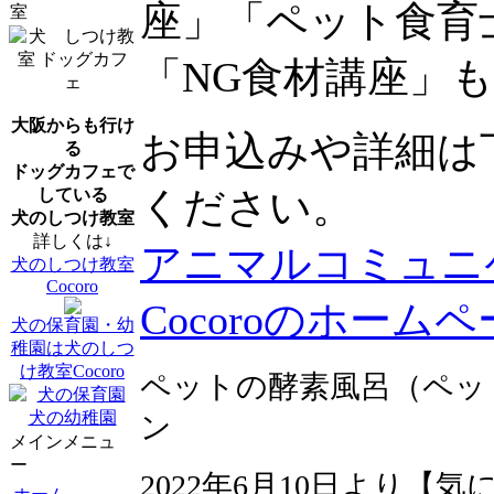
座」「ペット食育
室
「NG食材講座」
大阪からも行け
お申込みや詳細は
る
ドッグカフェで
ください。
している
犬のしつけ教室
詳しくは↓
アニマルコミュニケーシ
犬のしつけ教室
Cocoro
Cocoroのホーム
犬の保育園・幼
稚園は犬のしつ
け教室Cocoro
ペットの酵素風呂（ペッ
ン
メインメニュ
ー
2022年6月10日より【気