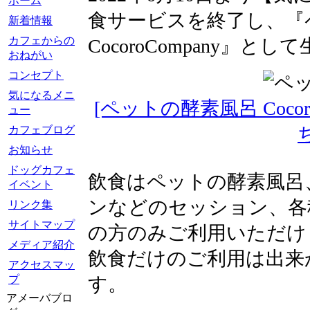
ホーム
食サービスを終了し、
新着情報
カフェからの
CocoroCompany』
おねがい
コンセプト
気になるメニ
[ペットの酵素風呂 Coco
ュー
カフェブログ
お知らせ
ドッグカフェ
飲食はペットの酵素風呂
イベント
ンなどのセッション、各
リンク集
サイトマップ
の方のみご利用いただけ
メディア紹介
飲食だけのご利用は出来
アクセスマッ
プ
す。
アメーバブロ